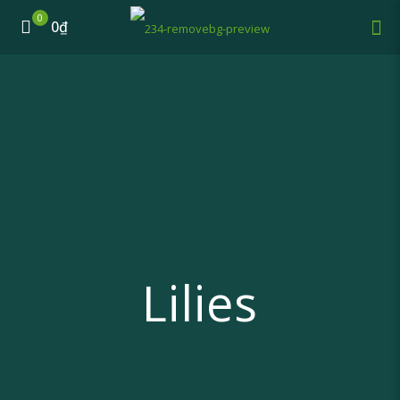
0
0₫
Lilies