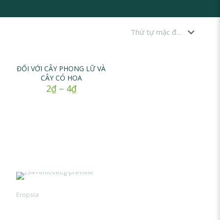
ĐỐI VỚI CÂY PHONG LỮ VÀ
CÂY CÓ HOA
2
₫
–
4
₫
Eropsia